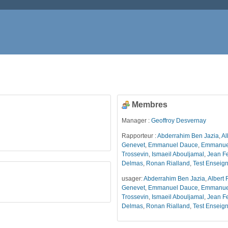
Membres
Manager :
Geoffroy Desvernay
Rapporteur :
Abderrahim Ben Jazia
,
Al
Genevet
,
Emmanuel Dauce
,
Emmanuel
Trossevin
,
Ismaeil Abouljamal
,
Jean Fe
Delmas
,
Ronan Rialland
,
Test Enseig
usager:
Abderrahim Ben Jazia
,
Albert 
Genevet
,
Emmanuel Dauce
,
Emmanuel
Trossevin
,
Ismaeil Abouljamal
,
Jean Fe
Delmas
,
Ronan Rialland
,
Test Enseig