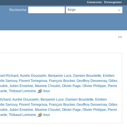
Connexion
S'enregistrer
forge
Recherche
:
Acti
bert Richard
,
Aurèle Dousselin
,
Benjamin Luce
,
Damien Bourdette
,
Emilien
le Sarrouy
,
Florent Torregrosa
,
François Brucker
,
Geoffroy Desvernay
,
Gilles
utrie
,
Julien Enselme
,
Maxime Choulet
,
Olivier Page
,
Olivier Philippe
,
Pierre
nante
,
Thibaud Lemoine
,
tous
Richard
,
Aurèle Dousselin
,
Benjamin Luce
,
Damien Bourdette
,
Emilien
le Sarrouy
,
Florent Torregrosa
,
François Brucker
,
Geoffroy Desvernay
,
Gilles
utrie
,
Julien Enselme
,
Maxime Choulet
,
Olivier Page
,
Olivier Philippe
,
Pierre
nante
,
Thibaud Lemoine
,
tous