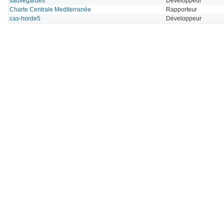
sauvegardes
Développeur
Charte Centrale Mediterranée
Rapporteur
cas-horde5
Développeur