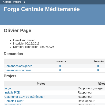
Accueil
Projets
Forge Centrale Méditerranée
Olivier Page
Identifiant: olivier
Inscrit le: 06/12/2013
Dernière connexion: 15/07/2026
Demandes
ouverts
fermés
Demandes assignées
0
0
Demandes soumises
0
0
Projets
Projet
Rôle
forge
Rapporteur , usager
Installs PXE
Rapporteur
Calendrier ECM V2 (Sérénade)
Rapporteur
Remote Power
Développeur